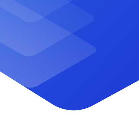
SEO i widoczność w Google
Google Ads i kampanie reklamowe
Jak działa reklama Google Ads
i czy naprawdę się opłaca?