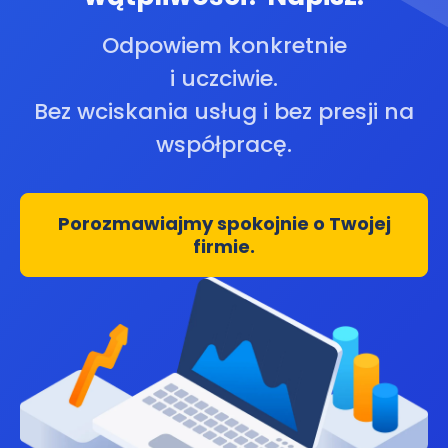
Odpowiem konkretnie
i uczciwie.
Bez wciskania usług i bez presji na
współpracę.
Porozmawiajmy spokojnie o Twojej
firmie.