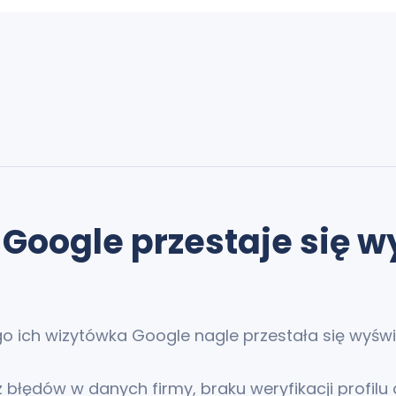
oogle przestaje się wyś
zego ich wizytówka Google nagle przestała się wyś
z błędów w danych firmy, braku weryfikacji profil