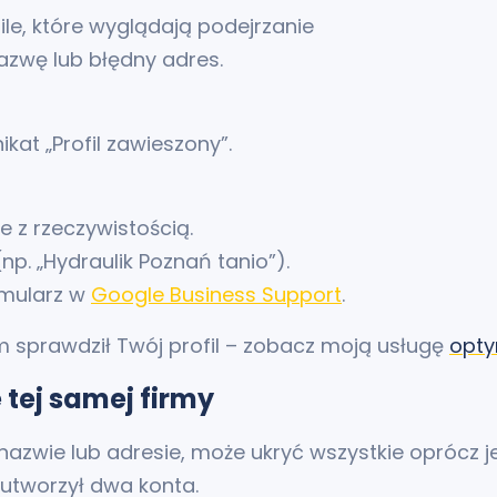
le, które wyglądają podejrzanie
nazwę lub błędny adres.
at „Profil zawieszony”.
e z rzeczywistością.
p. „Hydraulik Poznań tanio”).
rmularz w
Google Business Support
.
bym sprawdził Twój profil – zobacz moją usługę
opty
 tej samej firmy
j nazwie lub adresie, może ukryć wszystkie oprócz 
 utworzył dwa konta.